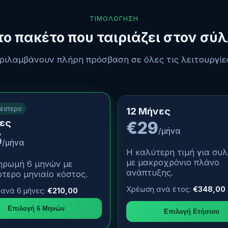
ΤΙΜΟΛΌΓΗΣΗ
το πακέτο που ταιριάζει στον σύ
ριλαμβάνουν πλήρη πρόσβαση σε όλες τις λειτουργίε
λέστερο
12 Μήνες
ες
€29
/μήνα
5
/μήνα
Η καλύτερη τιμή για συ
με μακροχρόνιο πλάνο
ρωμή 6 μηνών με
ανάπτυξης.
τερο μηνιαίο κόστος.
Χρέωση ανά έτος:
€348,00
ανά 6 μήνες:
€210,00
Επιλογή 6 Μηνών
Επιλογή Ετήσιου